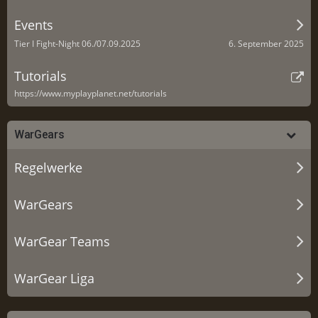
Events
6. September 2025
Tier I Fight-Night 06./07.09.2025
Tutorials
https://www.myplayplanet.net/tutorials
WarGears
Regelwerke
WarGears
WarGear Teams
WarGear Liga