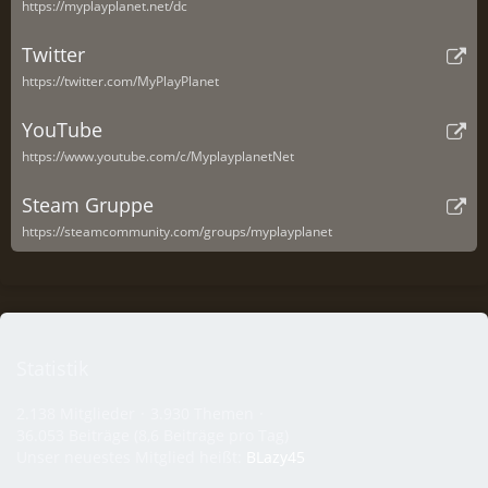
https://myplayplanet.net/dc
Twitter
https://twitter.com/MyPlayPlanet
YouTube
https://www.youtube.com/c/MyplayplanetNet
Steam Gruppe
https://steamcommunity.com/groups/myplayplanet
Statistik
2.138 Mitglieder
3.930 Themen
36.053 Beiträge (8,6 Beiträge pro Tag)
Unser neuestes Mitglied heißt:
BLazy45