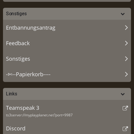
Sonstiges
Entbannungsantrag
Feedback
Sonstiges
-✄--Papierkorb----
Links
Teamspeak 3
ts3server://myplayplanet.net?port=9987
Discord