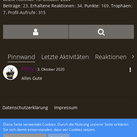
Beiträge
23
Erhaltene Reaktionen
34
Punkte
169
Trophäen
7
Profil-Aufrufe
315
Pinnwand
Letzte Aktivitäten
Reaktionen
Ü
Miny
3. Oktober 2020
Alles Gute
Datenschutzerklärung
Impressum
Diese Seite verwendet Cookies. Durch die Nutzung unserer Seite erklären
Community-Software:
WoltLab Suite™ 5.4.34
Sie sich damit einverstanden, dass wir Cookies setzen.
wcf.Lucent.copyright