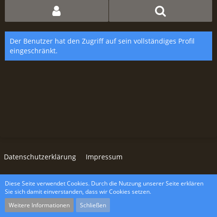
Der Benutzer hat den Zugriff auf sein vollständiges Profil
eingeschränkt.
Datenschutzerklärung
Impressum
Diese Seite verwendet Cookies. Durch die Nutzung unserer Seite erklären
Community-Software:
WoltLab Suite™ 5.4.34
Sie sich damit einverstanden, dass wir Cookies setzen.
wcf.Lucent.copyright
Weitere Informationen
Schließen