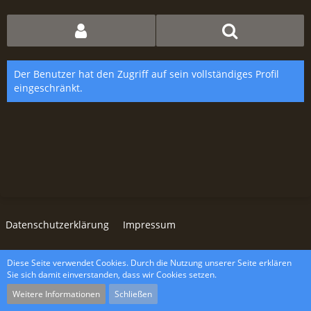
Der Benutzer hat den Zugriff auf sein vollständiges Profil
eingeschränkt.
Datenschutzerklärung
Impressum
Diese Seite verwendet Cookies. Durch die Nutzung unserer Seite erklären
Community-Software:
WoltLab Suite™ 5.4.34
Sie sich damit einverstanden, dass wir Cookies setzen.
wcf.Lucent.copyright
Weitere Informationen
Schließen