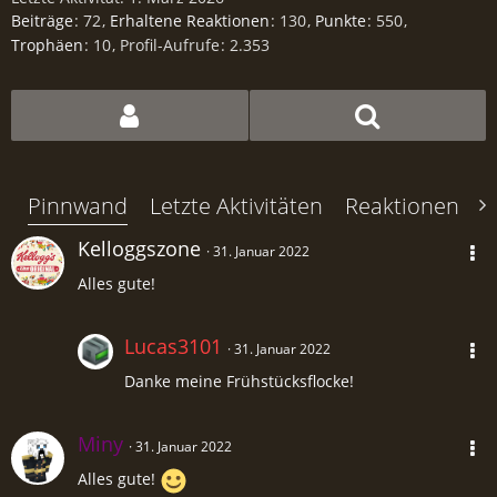
Beiträge
72
Erhaltene Reaktionen
130
Punkte
550
Trophäen
10
Profil-Aufrufe
2.353
Pinnwand
Letzte Aktivitäten
Reaktionen
Ü
Kelloggszone
31. Januar 2022
Alles gute!
Lucas3101
31. Januar 2022
Danke meine Frühstücksflocke!
Miny
31. Januar 2022
Alles gute!